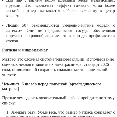
Для пар с разным весом
идеальны блоки независимых
пружин. Это исключает «эффект гамака», когда более
легкий партнер скатывается к более тяжелому в центр
кровати.
Людям 50+
рекомендуются умеренно-мягкие модели с
латексом. Они не передавливают сосуды, обеспечивая
нормальное кровообращение, что важно для профилактики
отеков.
Гигиена и микроклимат
Матрас- это сложная система терморегуляции. Использование
съемных чехлов и защитных наматрасников- стандарт 2026
года, позволяющий сохранять спальное место в идеальной
чистоте
.
Чек-лист: 5 шагов перед покупкой [ортопедического
матраса]
Прежде чем сделать окончательный выбор, пройдите по этому
списку:
Замерьте базу:
Убедитесь, что размер матраса совпадает с
внутренним периметром кровати до миллиметра.