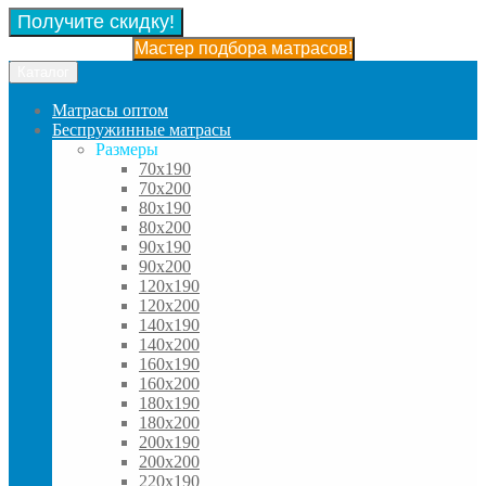
Получите скидку!
Мастер подбора матрасов!
Каталог
Матрасы оптом
Беспружинные матрасы
Размеры
70x190
70x200
80x190
80x200
90x190
90x200
120x190
120x200
140x190
140x200
160x190
160x200
180x190
180x200
200x190
200x200
220x190