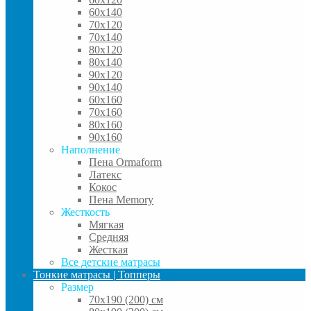
60x140
70x120
70x140
80x120
80x140
90x120
90x140
60x160
70x160
80x160
90x160
Наполнение
Пена Ormaform
Латекс
Кокос
Пена Memory
Жесткость
Мягкая
Средняя
Жесткая
Все детские матрасы
Тонкие матрасы | Топперы
Размер
70х190 (200) см