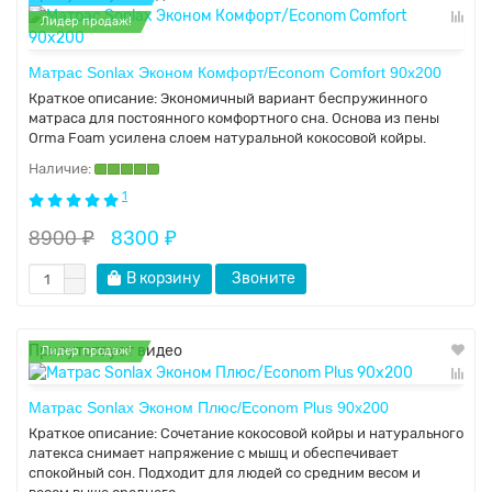
Лидер продаж!
Матрас Sonlax Эконом Комфорт/Econom Comfort 90x200
Краткое описание:
Экономичный вариант беспружинного
матраса для постоянного комфортного сна. Основа из пены
Orma Foam усилена слоем натуральной кокосовой койры.
1
8900 ₽
8300 ₽
В корзину
Звоните
Присутствует видео
Лидер продаж!
Матрас Sonlax Эконом Плюс/Econom Plus 90x200
Краткое описание:
Сочетание кокосовой койры и натурального
латекса снимает напряжение с мышц и обеспечивает
спокойный сон. Подходит для людей со средним весом и