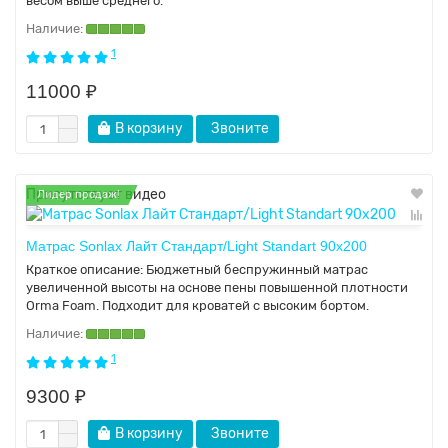
весом выше среднего.
1
11000 ₽
В корзину
Звоните
Присутствует видео
Лидер продаж!
Матрас Sonlax Лайт Стандарт/Light Standart 90x200
Краткое описание:
Бюджетный беспружинный матрас
увеличенной высоты на основе пены повышенной плотности
Orma Foam. Подходит для кроватей с высоким бортом.
1
9300 ₽
В корзину
Звоните