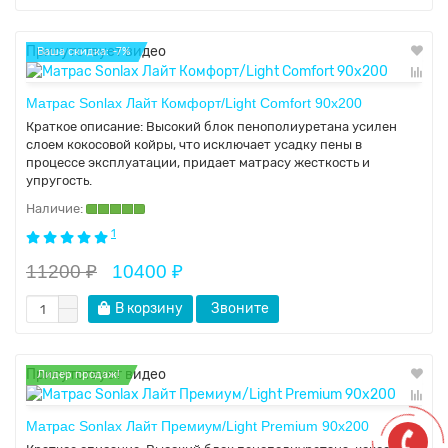
Присутствует видео
Ваша скидка: -7%
Матрас Sonlax Лайт Комфорт/Light Comfort 90x200
Краткое описание:
Высокий блок пенополиуретана усилен
слоем кокосовой койры, что исключает усадку пены в
процессе эксплуатации, придает матрасу жесткость и
упругость.
1
11200 ₽
10400 ₽
В корзину
Звоните
Присутствует видео
Лидер продаж!
Матрас Sonlax Лайт Премиум/Light Premium 90x200