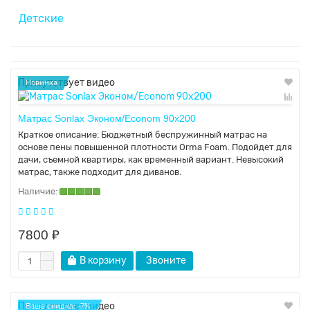
140x200
140x190
90x140
180x190 (200) см
Двуспальные кровати 200x200
Все аксессуары
Детские
160x190
140x200
60x160
160x200
160x190
70x160
Присутствует видео
Новинка
180x190
160x200
80x160
Матрас Sonlax Эконом/Econom 90x200
180x200
180x190
90x160
Краткое описание:
Бюджетный беспружинный матрас на
основе пены повышенной плотности Orma Foam. Подойдет для
200x190
180x200
дачи, съемной квартиры, как временный вариант. Невысокий
матрас, также подходит для диванов.
200x200
200x190
220x190
200x200
7800 ₽
220x200
220x190
В корзину
Звоните
220x200
Присутствует видео
Ваша скидка: -7%