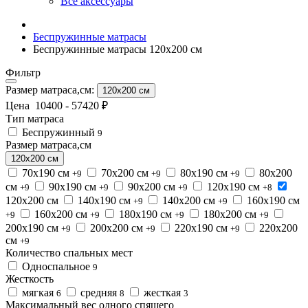
Все аксессуары
Беспружинные матрасы
Беспружинные матрасы 120x200 см
Фильтр
Размер матраса,см:
120x200 см
Цена
10400
-
57420
₽
Тип матраса
Беспружинный
9
Размер матраса,см
120x200 см
70x190 см
70x200 см
80x190 см
80x200
+9
+9
+9
см
90x190 см
90x200 см
120x190 см
+9
+9
+9
+8
120x200 см
140x190 см
140x200 см
160x190 см
+9
+9
160x200 см
180x190 см
180x200 см
+9
+9
+9
+9
200x190 см
200x200 см
220x190 см
220x200
+9
+9
+9
см
+9
Количество спальных мест
Односпальное
9
Жесткость
мягкая
средняя
жесткая
6
8
3
Максимальный вес одного спящего