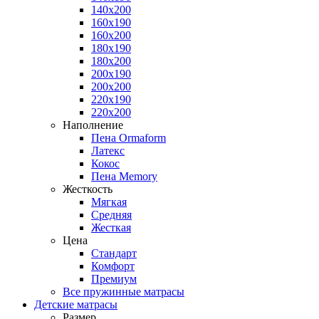
140x200
160x190
160x200
180x190
180x200
200x190
200x200
220x190
220x200
Наполнение
Пена Ormaform
Латекс
Кокос
Пена Memory
Жесткость
Мягкая
Средняя
Жесткая
Цена
Стандарт
Комфорт
Премиум
Все пружинные матрасы
Детские матрасы
Размер