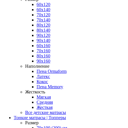
60x120
60x140
70x120
70x140
80x120
80x140
90x120
90x140
60x160
70x160
80x160
90x160
Наполнение
Пена Ormaform
Латекс
Кокос
Пена Memory
Жесткость
Мягкая
Средняя
Жесткая
Все детские матрасы
Тонкие матрасы | Топперы
Размер
70х190 (200) см