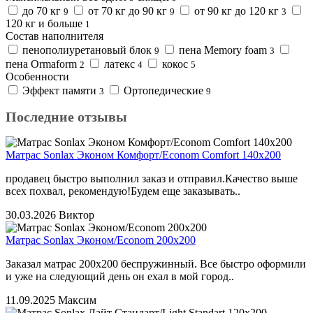
до 70 кг
от 70 кг до 90 кг
от 90 кг до 120 кг
9
9
3
120 кг и больше
1
Состав наполнителя
пенополиуретановый блок
пена Memory foam
9
3
пена Ormaform
латекс
кокос
2
4
5
Особенности
Эффект памяти
Ортопедические
3
9
Последние отзывы
Матрас Sonlax Эконом Комфорт/Econom Comfort 140x200
продавец быстро выполнил заказ и отправил.Качество выше
всех похвал, рекомендую!Будем еще заказывать..
30.03.2026
Виктор
Матрас Sonlax Эконом/Econom 200x200
Заказал матрас 200х200 беспружинный. Все быстро оформили
и уже на следующий день он ехал в мой город..
11.09.2025
Максим