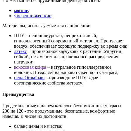
По жесткости беспружинные модели делятся на:
мягкие
;
умеренно-жесткие
;
Материалы, используемые для наполнения:
ППУ – пенополиуретан, неприхотливый,
гипоаллергенный современный материал. Пропускает
воздух, обеспечивает хорошую поддержку во время сна;
латекс
– производное каучуковых растений. Упругий,
гибкий, незаменим для правильного распределения
нагрузки;
кокосовая койра
– натуральное гипоаллергенное
волокно. Позволяет варьировать жесткость матраса;
пена Ormafoam
– производное ППУ, задает
ортопедические свойства матрасу.
Преимущества
Представленные в нашем каталоге беспружинные матрасы
200 на 120 - это продуманные, безопасные, комфортные
изделия. В числе их достоинств:
баланс цены и качества;