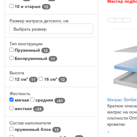
Мастер подб
10 и старше
12
Размер матраса детского, см
Выбрать размер
Тип конструкции
Пружинный
12
Беспружинный
11
Высота
12 см*
16 см*
11
12
Жесткость
Матрас Sonlax
мягкая
средняя
+61
Краткое описа
жесткая
+24
матрас на ос
плотности Orm
Состав наполнителя
кроватки.
пружинный блок
12
1