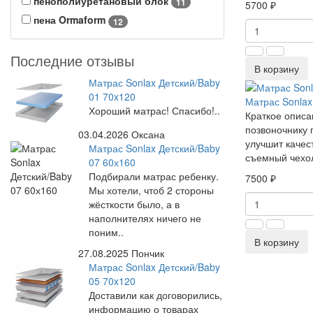
пенополиуретановый блок
11
5700 ₽
пена Ormaform
12
Последние отзывы
В корзину
Матрас Sonlax Детский/Baby
01 70x120
Матрас Sonlax
Хороший матрас! Спасибо!..
Краткое описа
позвоночнику 
03.04.2026
Оксана
улучшит качес
Матрас Sonlax Детский/Baby
съемный чехо
07 60х160
Подбирали матрас ребенку.
7500 ₽
Мы хотели, чтоб 2 стороны
жёсткости было, а в
наполнителях ничего не
поним..
В корзину
27.08.2025
Пончик
Матрас Sonlax Детский/Baby
05 70x120
Доставили как договорились,
информацию о товарах