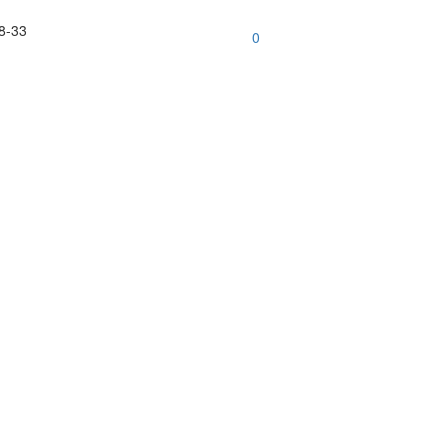
8-33
0