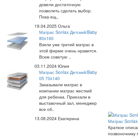
довели достаточную
позволить сделать выбор.
Пока ещ..
19.04.2025
Ольга
Матрас Sonlax Детский/Baby
80x160
Взяли уже третий матрас в
этой фирме очень нравится.
Всем советую ..
03.11.2024
Юлия
Матрас Sonlax Детский/Baby
05 70x140
Заказывали матрас в
компании матрас жесткий
для ребенка. Приехали в
выставочный зал, менеджер
все об..
13.08.2024
Екатерина
Матрас Sonlax
Краткое описа
позвоночнику 