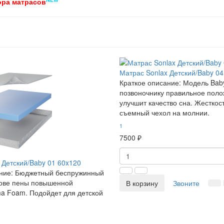
ора матрасов
Матрас Sonlax Детский/Baby 04
Краткое описание:
Модель Bab
позвоночнику правильное поло
улучшит качество сна. Жесткос
съемный чехол на молнии.
1
7500 ₽
 Детский/Baby 01 60x120
ние:
Бюджетный беспружинный
нове пены повышенной
В корзину
Звоните
a Foam. Подойдет для детской