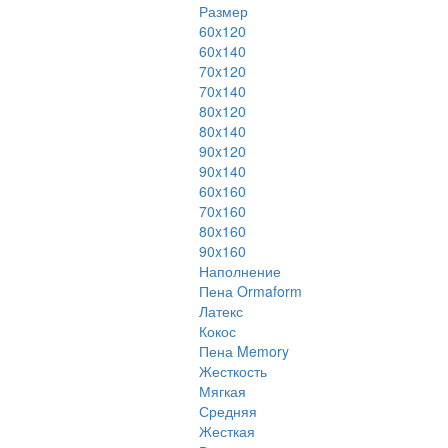
Размер
60x120
60x140
70x120
70x140
80x120
80x140
90x120
90x140
60x160
70x160
80x160
90x160
Наполнение
Пена Ormaform
Латекс
Кокос
Пена Memory
Жесткость
Мягкая
Средняя
Жесткая