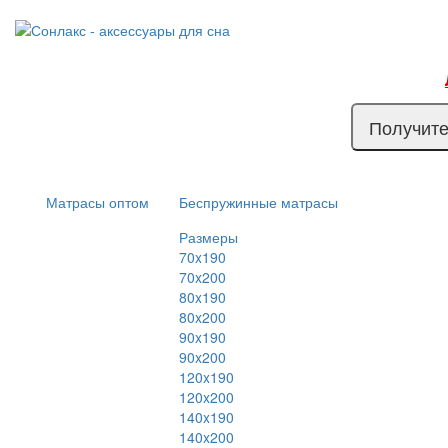
Получите
Матрасы оптом
Беспружинные матрасы
Размеры
70x190
70x200
80x190
80x200
90x190
90x200
120x190
120x200
140x190
140x200