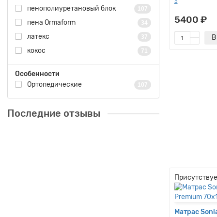
3
пенополиуретановый блок
107
5400 ₽
пена Ormaform
34
латекс
37
В
кокос
71
Особенности
Ортопедические
107
Последние отзывы
Матрас Sonlax Эконом
Комфорт/Econom Comfort
140x200
продавец быстро выполнил
заказ и отправил.Качество
выше всех похвал, рекомендую!
Присутствуе
Будем еще заказывать..
30.03.2026
Виктор
Матрас Sonl