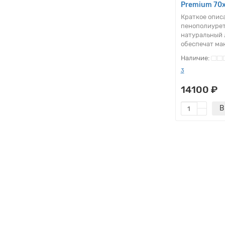
Premium 70
Матрас Sonlax Эконом/Econom
Краткое опис
200x200
пенополиурет
Заказал матрас 200х200
натуральный 
беспружинный. Все быстро
обеспечат ма
оформили и уже на следующий
день он ехал в мой город..
3
11.09.2025
Максим
14100 ₽
Матрас Sonlax Лайт
В
Стандарт/Light Standart
120x200
Все просто замечательно.
Обратился, оставил номер
Ватсапп, сразу связались.
Предложили несколько вар..
15.05.2025
Владимир
Матрас Sonlax Лайт
Стандарт/Light Standart
120x190