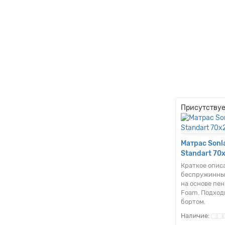
Хороший матрас..
26.01.2025
Роман
Матрас Sonlax Эконом
Комфорт/Econom Comfort
90x190
Прекрасные матрасы под
любой кошелёк и любые
Присутствуе
размеры..
05.01.2025
Алексей
Матрас Sonl
Standart 70
Краткое опис
беспружинный
на основе пе
Foam. Подход
бортом.