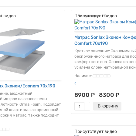
т видео
Присутствует видео
!
Ваша скидка: -7%
Матрас Sonlax Эконом Комф
Comfort 70x190
Краткое описание:
Экономичный
беспружинного матраса для по
комфортного сна. Основа из пе
усилена слоем натуральной кок
3
ax Эконом/Econom 70x190
ание:
Бюджетный
8900 ₽
8300 ₽
 матрас на основе пены
лотности Orma Foam. Подойдет
В корзину
емной квартиры, как временный
ысокий матрас, также подходит
Присутствует видео