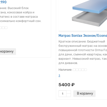
x190
ание:
Высокий блок
ана, кокосовая койра и
латекс в составе матраса
ксимально комфортный сон.
Матрас Sonlax Эконом/Econ
Краткое описание:
Бюджетный
беспружинный матрас на основ
повышенной плотности Orma Fo
 корзину
для дачи, съемной квартиры, к
вариант. Невысокий матрас, та
для диванов.
3
5400 ₽
В корзину