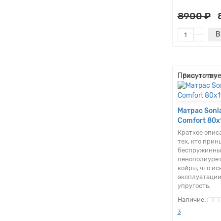
8900 ₽
В
Присутствуе
Ваша скидка: 
Матрас Sonl
Comfort 80x
Краткое опис
тех, кто при
беспружинный
пенополиурет
койры, что ис
эксплуатации
упругость.
3