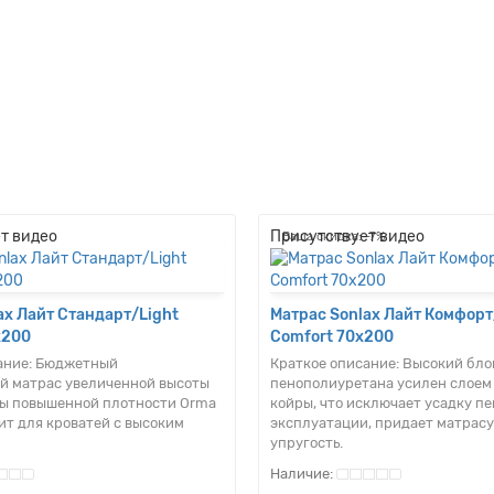
т видео
Присутствует видео
Ваша скидка: -7%
ax Лайт Стандарт/Light
Матрас Sonlax Лайт Комфорт
x200
Comfort 70x200
ание:
Бюджетный
Краткое описание:
Высокий бло
 матрас увеличенной высоты
пенополиуретана усилен слоем
ны повышенной плотности Orma
койры, что исключает усадку пе
ит для кроватей с высоким
эксплуатации, придает матрасу
упругость.