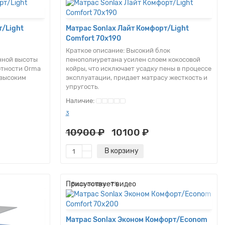
т/Light
Матрас Sonlax Лайт Комфорт/Light
Comfort 70x190
Краткое описание:
Высокий блок
нной высоты
пенополиуретана усилен слоем кокосовой
отности Orma
койры, что исключает усадку пены в процессе
 высоким
эксплуатации, придает матрасу жесткость и
упругость.
3
10900 ₽
10100 ₽
В корзину
Присутствует видео
Ваша скидка: -7%
Матрас Sonlax Эконом Комфорт/Econom