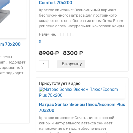
Comfort 70x200
Краткое описание:
Экономичный вариант
беспружинного матраса для постоянного
комфортного сна. Основа из пены Orma Foam
усилена слоем натуральной кокосовой койры.
3
om 70x200
8900 ₽
8300 ₽
е пены
am. Подойдет
В корзину
ак временный
кже подходит
Присутствует видео
Матрас Sonlax Эконом Плюс/Econom Plus
70x200
Краткое описание:
Сочетание кокосовой
койры и натурального латекса снимает
напряжение с мышц и обеспечивает