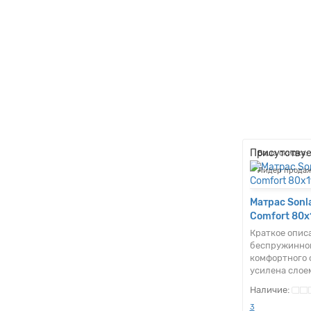
Присутствуе
Ваша скидка: 
Лидер продаж
Матрас Son
Comfort 80x
Краткое опис
беспружинног
комфортного 
усилена слое
3