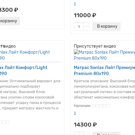
3
8300 ₽
11000 ₽
 корзину
В корзину
т видео
Присутствует видео
-7%
ax Лайт Комфорт/Light
Матрас Sonlax Лайт Премиум
190
Premium 80x190
ание:
Оптимальный вариант для
Краткое описание:
Высокий бло
нципиально подбирает
пенополиуретана, кокосовая ко
 матрас. Высокий блок
натуральный латекс в составе 
ана усилен слоем кокосовой
обеспечат максимально комфор
ключает усадку пены в процессе
, придает матрасу жесткость и
3
14300 ₽