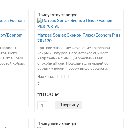
Присутствует видео
орт/Econom
Матрас Sonlax Эконом Плюс/Econom Plus
70x190
 вариант
Краткое описание:
Сочетание кокосовой
стоянного
койры и натурального латекса снимает
ны Orma Foam
напряжение с мышц и обеспечивает
осовой койры.
спокойный сон. Подходит для людей со
средним весом и весом выше среднего.
3
11000 ₽
В корзину
Присутствует видео
Ваша скидка: -7%