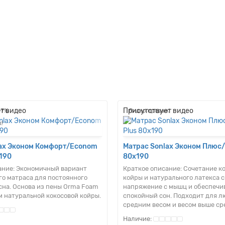
т видео
Присутствует видео
-7%
Лидер продаж!
!
lax Эконом Комфорт/Econom
Матрас Sonlax Эконом Плюс
190
80x190
ание:
Экономичный вариант
Краткое описание:
Сочетание к
о матраса для постоянного
койры и натурального латекса 
сна. Основа из пены Orma Foam
напряжение с мышц и обеспечи
м натуральной кокосовой койры.
спокойный сон. Подходит для л
средним весом и весом выше ср