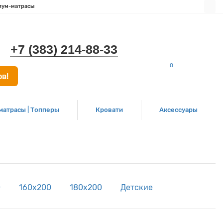
иум-матрасы
+7 (383) 214-88-33
0
в!
матрасы | Топперы
Кровати
Аксессуары
0
160х200
180х200
Детские