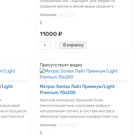
спокойный сон. Подходит для людей со
средним весом и весом выше среднего.
3
11000 ₽
В корзину
Присутствует видео
/Light
Матрас Sonlax Лайт Премиум/Light
Premium 70x200
к
Краткое описание:
Высокий блок
 кокосовой
пенополиуретана, кокосовая койра и
ны в процессе
натуральный латекс в составе матраса
 жесткость и
обеспечат максимально комфортный сон.
3