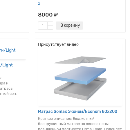
2
8000 ₽
В корзину
Присутствует видео
/Light
к
йра и
матраса
тный сон.
Матрас Sonlax Эконом/Econom 80x200
Краткое описание:
Бюджетный
беспружинный матрас на основе пены
повышенной плотности Orma Foam. Подойдет