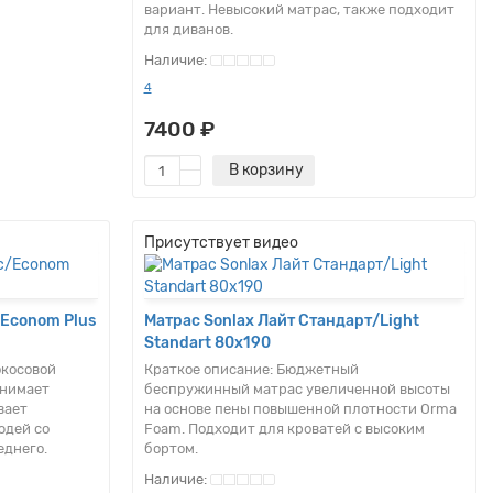
вариант. Невысокий матрас, также подходит
для диванов.
4
7400 ₽
В корзину
Присутствует видео
/Econom Plus
Матрас Sonlax Лайт Стандарт/Light
Standart 80x190
окосовой
Краткое описание:
Бюджетный
снимает
беспружинный матрас увеличенной высоты
вает
на основе пены повышенной плотности Orma
юдей со
Foam. Подходит для кроватей с высоким
еднего.
бортом.