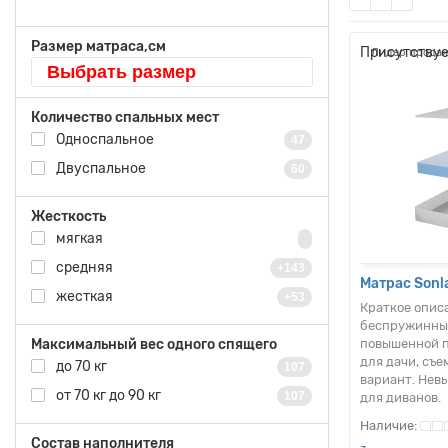
Размер матраса,см
Присутствуе
Лидер продаж
Выбрать размер
Количество спальных мест
Односпальное
47
Двуспальное
60
Жесткость
мягкая
средняя
+143
Матрас Sonl
жесткая
+53
Краткое опис
беспружинный
Максимальный вес одного спящего
повышенной п
для дачи, съ
до 70 кг
107
вариант. Нев
от 70 кг до 90 кг
107
для диванов.
Состав наполнителя