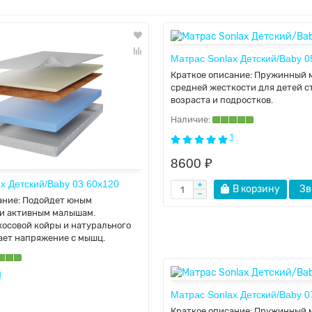
Матрас Sonlax Детский/Baby 0
Краткое описание:
Пружинный 
средней жесткости для детей с
возраста и подростков.
1
8600 ₽
x Детский/Baby 03 60x120
В корзину
Зв
ание:
Подойдет юным
и активным малышам.
косовой койры и натурального
ает напряжение с мышц.
1
Матрас Sonlax Детский/Baby 0
Краткое описание:
Пружинный 