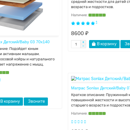
средней жесткости для детей с
возраста и подростков.
1
8600 ₽
x Детский/Baby 03 70x140
В корзину
Зв
ание:
Подойдет юным
и активным малышам.
косовой койры и натурального
ает напряжение с мышц.
1
Матрас Sonlax Детский/Baby 0
Краткое описание:
Пружинный 
повышенной жесткости и высот
В корзину
Звоните
старшего возраста и подростков