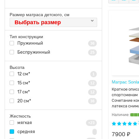
Размер матраса детского, см
Выбрать размер
Тип конструкции
Пружинный
36
Беспружинный
25
Высота
12 см*
1
Матрас Sonla
15 см*
12
Краткое опис
17 см*
12
спортсменам 
Сочетание ко
20 см*
36
латекса сним
Жесткость
мягкая
+23
средняя
7900 ₽