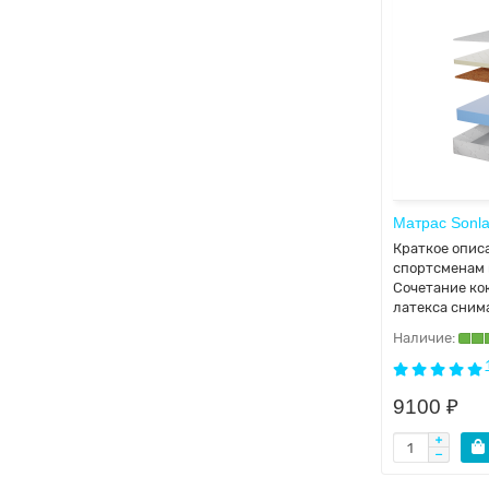
03.11.2024
Юлия
Матрас Sonlax Детский/Baby 05
70x140
Заказывали матрас в компании
матрас жесткий для ребенка.
Приехали в выставочный зал,
менеджер все об..
Матрас Sonla
13.08.2024
Екатерина
Краткое опис
спортсменам 
Сочетание ко
латекса сним
9100 ₽