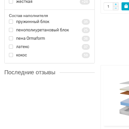
жесткая
+24
Состав наполнителя
пружинный блок
35
пенополиуретановый блок
25
пена Ormaform
36
латекс
37
кокос
59
Последние отзывы
Матрас Sonlax Детский/Baby 01
70x120
Хороший матрас! Спасибо!..
03.04.2026
Оксана
Матрас Sonlax Детский/Baby 07