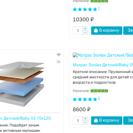
1
10300 ₽
В корзину
Зв
Матрас Sonlax Детский/Baby 0
Краткое описание:
Пружинный 
средней жесткости для детей с
возраста и подростков.
2
8600 ₽
x Детский/Baby 03 70x120
В корзину
Зв
ание:
Подойдет юным
и активным малышам.