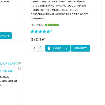
таршего
пенополиуретана, кокосовая койра и
натуральный латекс. Матрас снимает
напряжение с мышц, дает отдых
позвоночнику и комфортен для любого
бюджета.
1
оните
9700 ₽
В корзину
Звоните
7 70х140
матрас
ы для детей
.