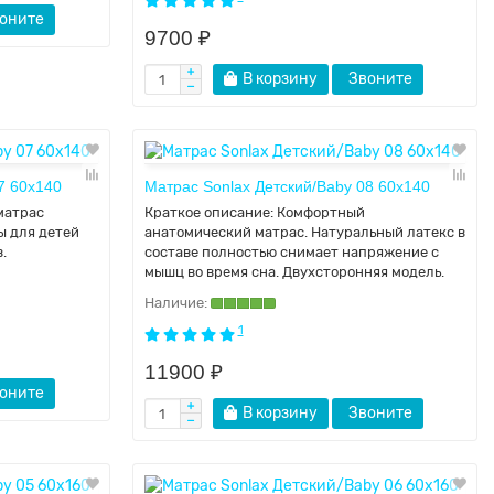
оните
9700 ₽
В корзину
Звоните
7 60х140
Матрас Sonlax Детский/Baby 08 60x140
матрас
Краткое описание:
Комфортный
ы для детей
анатомический матрас. Натуральный латекс в
.
составе полностью снимает напряжение с
мышц во время сна. Двухсторонняя модель.
1
11900 ₽
оните
В корзину
Звоните