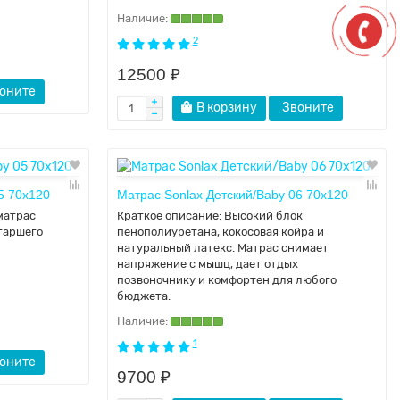
2
12500 ₽
оните
В корзину
Звоните
5 70x120
Матрас Sonlax Детский/Baby 06 70x120
матрас
Краткое описание:
Высокий блок
таршего
пенополиуретана, кокосовая койра и
натуральный латекс. Матрас снимает
напряжение с мышц, дает отдых
позвоночнику и комфортен для любого
бюджета.
1
оните
9700 ₽