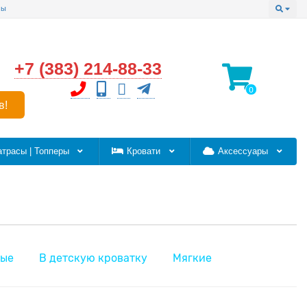
сы
+7 (383) 214-88-33
0
в!
атрасы | Топперы
Кровати
Аксессуары
вые
В детскую кроватку
Мягкие