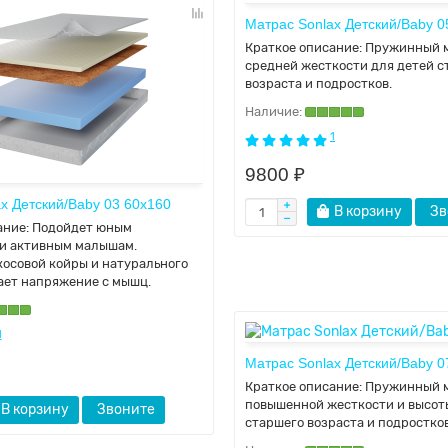
Матрас Sonlax Детский/Baby 0
Краткое описание:
Пружинный 
средней жесткости для детей с
возраста и подростков.
1
9800 ₽
x Детский/Baby 03 60x160
В корзину
Зв
ание:
Подойдет юным
и активным малышам.
косовой койры и натурального
ает напряжение с мышц.
1
Матрас Sonlax Детский/Baby 0
Краткое описание:
Пружинный 
повышенной жесткости и высот
В корзину
Звоните
старшего возраста и подростков