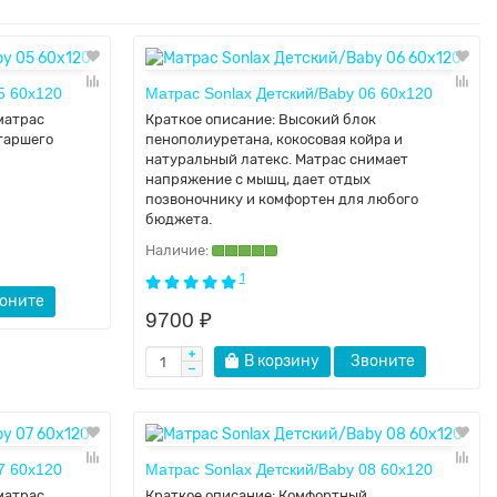
5 60x120
Матрас Sonlax Детский/Baby 06 60x120
матрас
Краткое описание:
Высокий блок
таршего
пенополиуретана, кокосовая койра и
натуральный латекс. Матрас снимает
напряжение с мышц, дает отдых
позвоночнику и комфортен для любого
бюджета.
1
оните
9700 ₽
В корзину
Звоните
7 60х120
Матрас Sonlax Детский/Baby 08 60x120
матрас
Краткое описание:
Комфортный