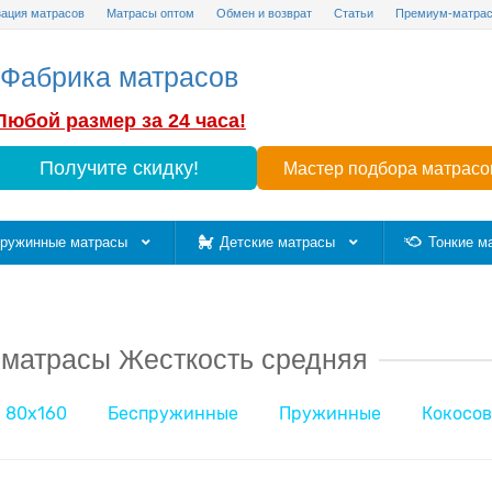
зация матрасов
Матрасы оптом
Обмен и возврат
Статьи
Премиум-матра
Фабрика матрасов
Любой размер за 24 часа!
Получите скидку!
Мастер подбора матрасо
ружинные матрасы
Детские матрасы
Тонкие м
 матрасы Жесткость средняя
80х160
Беспружинные
Пружинные
Кокосо