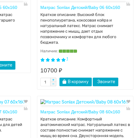
5 60x160
Матрас Sonlax Детский/Baby 06 60x160
матрас
Краткое описание:
Высокий блок
таршего
пенополиуретана, кокосовая койра и
натуральный латекс. Матрас снимает
напряжение с мышц, дает отдых
позвоночнику и комфортен для любого
бюджета.
1
оните
10700 ₽
В корзину
Звоните
7 60х160
Матрас Sonlax Детский/Baby 08 60x160
матрас
Краткое описание:
Комфортный
ы для детей
анатомический матрас. Натуральный латекс в
.
составе полностью снимает напряжение с
мышц во время сна. Двухсторонняя модель.