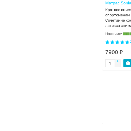
Матрас Sonla
60х160
Подбирали матрас ребенку. Мы
Краткое опис
хотели, чтоб 2 стороны
спортсменам 
жёсткости было, а в
Сочетание ко
наполнителях ничего не
латекса сним
поним..
27.08.2025
Пончик
7900 ₽
Матрас Sonlax Детский/Baby 05
70x120
Доставили как договорились,
информацию о товарах довели
достаточную позволить
сделать выбор. Пока ещ..
19.04.2025
Ольга
Матрас Sonlax Детский/Baby
80x160
Взяли уже третий матрас в
этой фирме очень нравится.
Всем советую ..