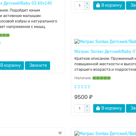
x Детский/Baby 03 60x140
В корзину
Зв
ание:
Подойдет юным
и активным малышам.
косовой койры и натурального
ает напряжение с мышц.
1
Матрас Sonlax Детский/Baby 0
Краткое описание:
Пружинный 
повышенной жесткости и высот
В корзину
Звоните
старшего возраста и подростков
9500 ₽
В корзину
Зв