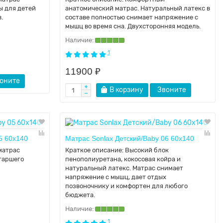
ы для детей
анатомический матрас. Натуральный латекс в
.
составе полностью снимает напряжение с
мышц во время сна. Двухсторонняя модель.
1
11900 ₽
оните
В корзину
Звоните
5 60x140
Матрас Sonlax Детский/Baby 06 60x140
матрас
Краткое описание:
Высокий блок
таршего
пенополиуретана, кокосовая койра и
натуральный латекс. Матрас снимает
напряжение с мышц, дает отдых
позвоночнику и комфортен для любого
бюджета.
1