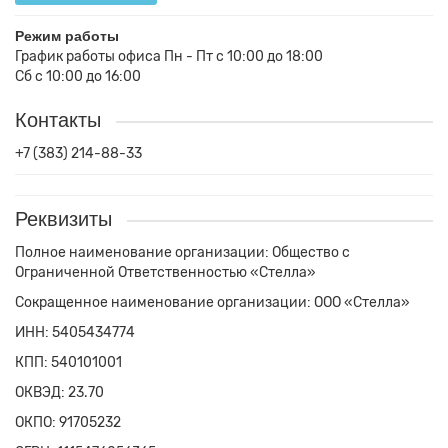
160x190
140x200
60x160
Режим работы
График работы офиса Пн - Пт с 10:00 до 18:00
160x200
160x190
70x160
Сб с 10:00 до 16:00
180x190
160x200
80x160
Контакты
+7 (383) 214-88-33
180x200
180x190
90x160
200x190
180x200
Реквизиты
200x200
200x190
Полное наименование организации: Общество с
Ограниченной Ответственностью «Стелла»
220x190
200x200
Сокращенное наименование организации: ООО «Стелла»
220x200
220x190
ИНН: 5405434774
220x200
КПП: 540101001
ОКВЭД: 23.70
ОКПО: 91705232