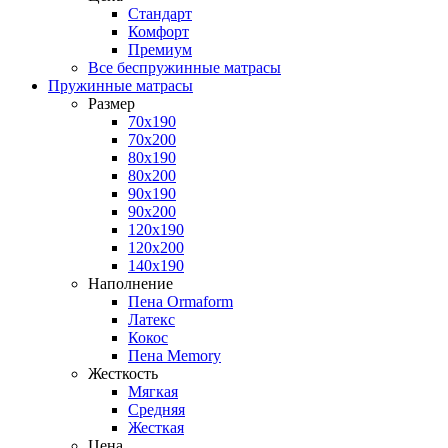
Стандарт
Комфорт
Премиум
Все беспружинные матрасы
Пружинные матрасы
Размер
70x190
70x200
80x190
80x200
90x190
90x200
120x190
120x200
140x190
Наполнение
Пена Ormaform
Латекс
Кокос
Пена Memory
Жесткость
Мягкая
Средняя
Жесткая
Цена