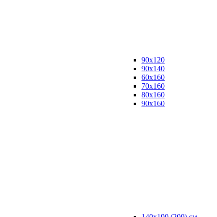
90x120
90x140
60x160
70x160
80x160
90x160
140x190 (200) см