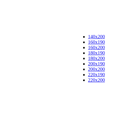
140x200
160x190
160x200
180x190
180x200
200x190
200x200
220x190
220x200