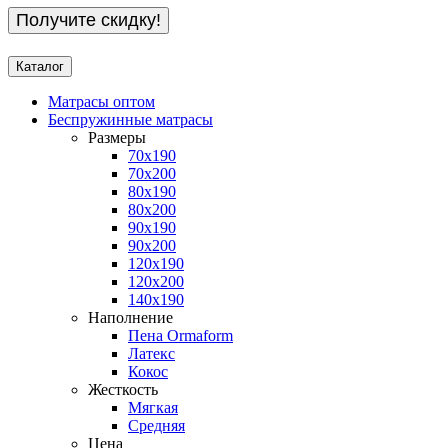
Получите скидку!
Каталог
Матрасы оптом
Беспружинные матрасы
Размеры
70x190
70x200
80x190
80x200
90x190
90x200
120x190
120x200
140x190
Наполнение
Пена Ormaform
Латекс
Кокос
Жесткость
Мягкая
Средняя
Цена