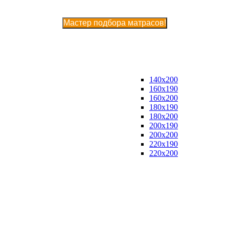
Мастер подбора матрасов!
140x200
160x190
160x200
180x190
180x200
200x190
200x200
220x190
220x200