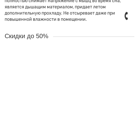
полностью снимает напряжение с мышц во время сна,
является дышащим материалом, придает летом
дополнительную прохладу. Не отсыревает даже при
повышенной влажности в помещении.
Скидки до 50%
Ваша скидка: -10%
Матрас Sonlax Комфорт Эко Экстра/Comfort Eco Extra 120x190
Краткое описание:
Сочетание натуральной кокосовой койры со
слоем натурального латекса обеспечивает полное расслабление.
Обладает повышенной жесткостью и массажным эффектом.
2
31700 ₽
28500 ₽
В корзину
В рассрочку