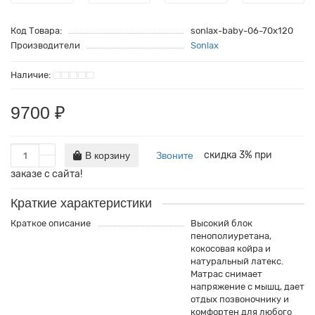
160x190
140x200
60x160
Код Товара:
sonlax-baby-06-70x120
Производители
Sonlax
160x200
160x190
70x160
180x190
160x200
80x160
9700 ₽
180x200
180x190
90x160
200x190
180x200
скидка 3% при
В корзину
Звоните
200x200
200x190
заказе с сайта!
220x190
200x200
Краткие характеристики
Краткое описание
220x200
220x190
Высокий блок
пенополиуретана,
кокосовая койра и
220x200
натуральный латекс.
Матрас снимает
напряжение с мышц, дает
отдых позвоночнику и
комфортен для любого