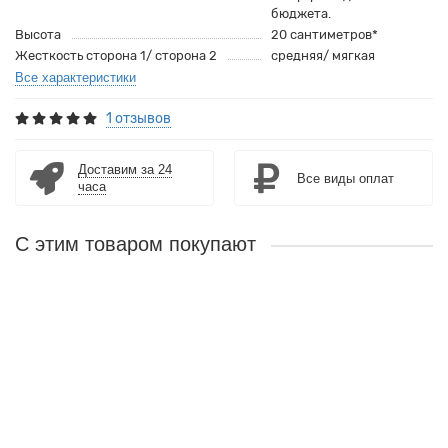
бюджета.
Высота
20 сантиметров*
Жесткость сторона 1/ сторона 2
средняя/ мягкая
Все характеристики
1 отзывов
Доставим за 24
Все виды оплат
часа
С этим товаром покупают
Лидер продаж!
Наматрасник из водоотталкивающей ткани
Краткое описание:
Защитный водонепроницаемый чехол для
матраса. Полностью защищает матрас от попадания влаги,
развития микроорганизмов. Верхний слой наматрасника-
хлопковая мембрана.