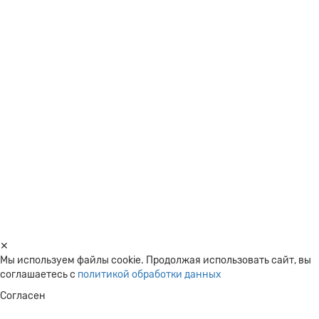
Ваша скидка: -11%
Матрас Sonlax Комфорт Эко Экстра/Comfort Eco Extra 160x190
Краткое описание:
Сочетание натуральной кокосовой койры со
слоем натурального латекса обеспечивает полное расслабление.
Обладает повышенной жесткостью и массажным эффектом.
3
42500 ₽
38000 ₽
В корзину
В рассрочку
✕
Мы используем файлы cookie. Продолжая использовать сайт, вы
соглашаетесь c
политикой обработки данных
Согласен