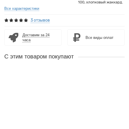
100, хлопковый жаккард.
Все характеристики
3 отзывов
Доставим за 24
Все виды оплат
часа
С этим товаром покупают
Лидер продаж!
Наматрасник из водоотталкивающей ткани
Краткое описание:
Защитный водонепроницаемый чехол для
матраса. Полностью защищает матрас от попадания влаги,
развития микроорганизмов. Верхний слой наматрасника-
хлопковая мембрана.
5
1500 ₽