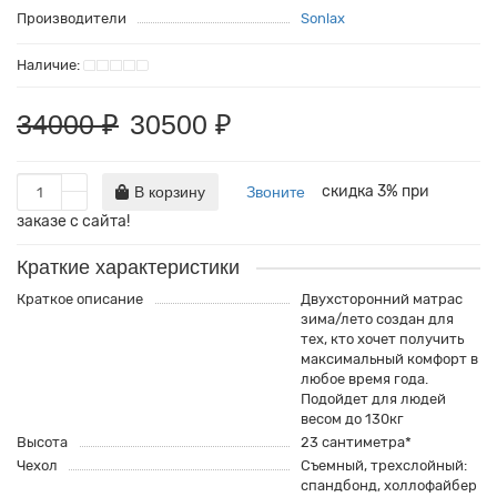
Производители
Sonlax
160x190
140x200
60x160
160x200
160x190
70x160
34000 ₽
30500 ₽
180x190
160x200
80x160
180x200
180x190
90x160
скидка 3% при
В корзину
Звоните
200x190
180x200
заказе с сайта!
200x200
200x190
Краткие характеристики
Краткое описание
Двухсторонний матрас
220x190
200x200
зима/лето создан для
тех, кто хочет получить
220x200
220x190
максимальный комфорт в
любое время года.
220x200
Подойдет для людей
весом до 130кг
Высота
23 сантиметра*
Чехол
Съемный, трехслойный:
спандбонд, холлофайбер