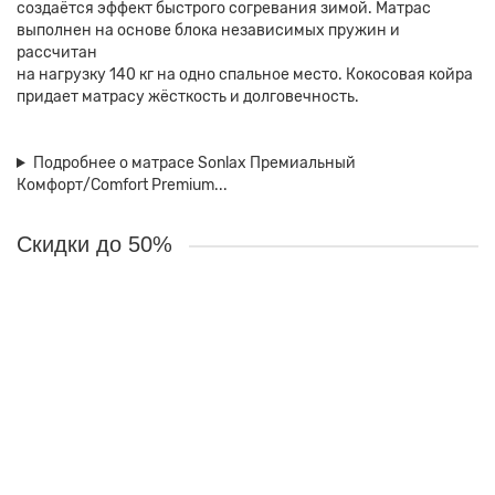
создаётся эффект быстрого согревания зимой. Матрас
выполнен на основе блока независимых пружин и
рассчитан
на нагрузку 140 кг на одно спальное место. Кокосовая койра
придает матрасу жёсткость и долговечность.
Подробнее о матрасе Sonlax Премиальный
Комфорт/Comfort Premium...
Скидки до 50%
Ваша скидка: -10%
Матрас Sonlax Комфорт Эко Экстра/Comfort Eco Extra 120x190
Краткое описание:
Сочетание натуральной кокосовой койры со
слоем натурального латекса обеспечивает полное расслабление.
Обладает повышенной жесткостью и массажным эффектом.
2