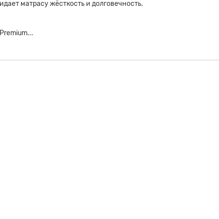
ридает матрасу жёсткость и долговечность.
Premium...
ем натурального латекса обеспечивает полное расслабление. Обладае