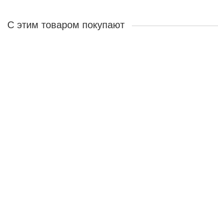
С этим товаром покупают
Лидер продаж!
Наматрасник из водоотталкивающей ткани
Краткое описание:
Защитный водонепроницаемый чехол для матраса
5
1500 ₽
В корзину
В рассрочку
Лидер продаж!
Подушка из холлофайбера SonLax 70x70