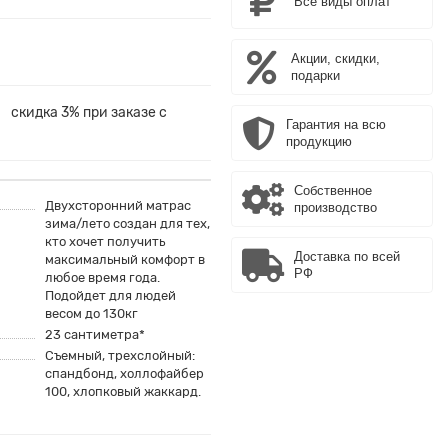
Все виды оплат
Акции, скидки,
подарки
скидка 3% при заказе с
Гарантия на всю
продукцию
Собственное
Двухсторонний матрас
производство
зима/лето создан для тех,
кто хочет получить
Доставка по всей
максимальный комфорт в
РФ
любое время года.
Подойдет для людей
весом до 130кг
23 сантиметра*
Съемный, трехслойный:
спандбонд, холлофайбер
100, хлопковый жаккард.