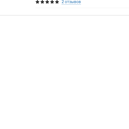
2 отзывов
. Полностью защищает матрас от попадания влаги, развития микроор