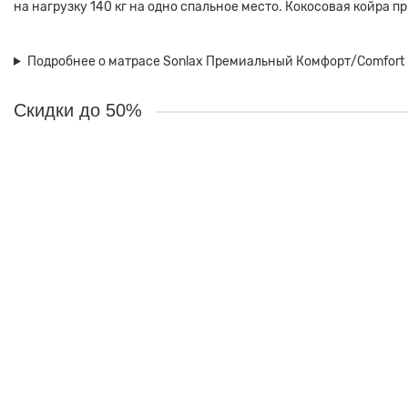
на нагрузку 140 кг на одно спальное место. Кокосовая койра п
Подробнее о матрасе Sonlax Премиальный Комфорт/Comfort 
Скидки до 50%
Ваша скидка: -10%
Матрас Sonlax Комфорт Эко Экстра/Comfort Eco Extra 120x190
Краткое описание:
Сочетание натуральной кокосовой койры со сло
2
31700 ₽
28500 ₽
В корзину
В рассрочку
Ваша скидка: -10%