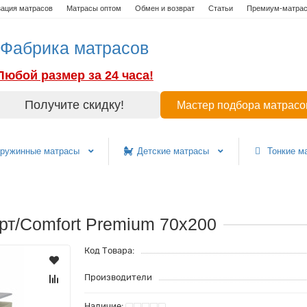
зация матрасов
Матрасы оптом
Обмен и возврат
Статьи
Премиум-матра
Фабрика матрасов
Любой размер за 24 часа!
Получите скидку!
Мастер подбора матрасо
ружинные матрасы
Детские матрасы
Тонкие м
т/Comfort Premium 70x200
Код Товара:
Производители