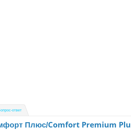
 имеет дышащую структуру, хорошо держит форму. Подушка классичес
опрос-ответ
Comfort Premium Pl
мфорт Плюс/