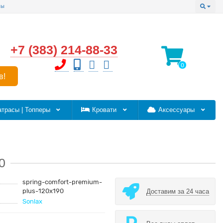
сы
+7 (383) 214-88-33
0
в!
атрасы | Топперы
Кровати
Аксессуары
0
spring-comfort-premium-
plus-120x190
Доставим за 24 часа
Sonlax