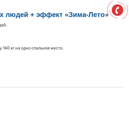
ых людей + эффект «Зима-Лето»
дей.
140 кг на одно спальное место.
т повышенной жесткостью и массажным эффектом.