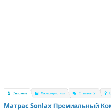
Подушка с эффектом памяти «Классика»
Краткое описание:
Подушка из Memory foam не вызывает аллергии,
комплекции.
3
3000 ₽
Звоните
В корзину
В рассрочку
Описание
Характеристики
Отзывов (2)
В
Матрас Sonlax
Премиальный Ко