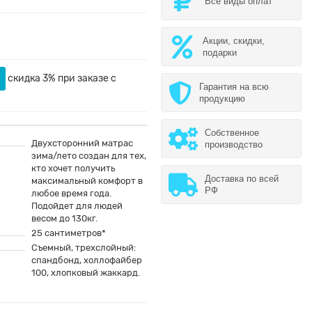
Все виды оплат
Акции, скидки,
подарки
скидка 3% при заказе с
Гарантия на всю
продукцию
Собственное
Двухсторонний матрас
производство
зима/лето создан для тех,
кто хочет получить
Доставка по всей
максимальный комфорт в
РФ
любое время года.
Подойдет для людей
весом до 130кг.
25 сантиметров*
Съемный, трехслойный:
спандбонд, холлофайбер
100, хлопковый жаккард.