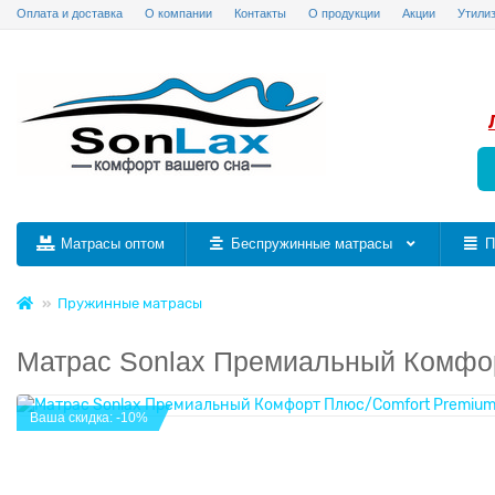
Оплата и доставка
О компании
Контакты
О продукции
Акции
Утили
Матрасы оптом
Беспружинные матрасы
П
Пружинные матрасы
Матрас Sonlax Премиальный Комфор
Ваша скидка: -10%