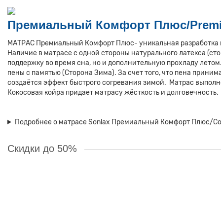
Премиальный Комфорт Плюс/
Prem
МАТРАС Премиальный Комфорт Плюс- уникальная разработка в
Наличие в матрасе с одной стороны натурального латекса (ст
поддержку во время сна, но и дополнительную прохладу летом
пены с памятью (Сторона Зима). За счет того, что пена приним
создаётся эффект быстрого согревания зимой. Матрас выполне
Кокосовая койра придает матрасу жёсткость и долговечность.
Подробнее о матрасе Sonlax Премиальный Комфорт Плюс/Comf
Скидки до 50%
Ваша скидка: -10%
Матрас Sonlax Комфорт Эко Экстра/Comfort Eco Extra 120x190
Краткое описание:
Сочетание натуральной кокосовой койры со сло