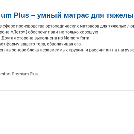
ium Plus – умный матрас для тяжел
 сфере производства ортопедических матрасов для тяжелых лю
орона «Лето») обеспечит вам не только хорошую
. Другая сторона выполнена из Memory form
ает форму вашего тела, обволакивая его,
н на основе блока независимых пружин и рассчитан на нагрузку 
ort Premium Plus...
ем натурального латекса обеспечивает полное расслабление. Обладае