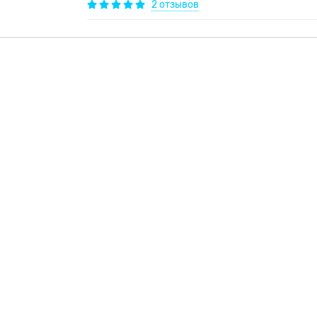
2 отзывов
. Полностью защищает матрас от попадания влаги, развития микроор