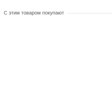
С этим товаром покупают
Лидер продаж!
Наматрасник из водоотталкивающей ткани
Краткое описание:
Защитный водонепроницаемый чехол для матраса
5
1500 ₽
Звоните
В корзину
В рассрочку
Лидер продаж!
Подушка из холлофайбера SonLax 70x70