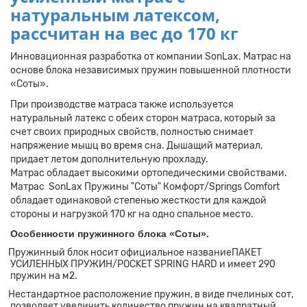
натуральным латексом,
рассчитан на вес
до 170 кг
Инновационная разработка от компании SonLax. Матрас на
основе блока независимых пружин повышенной плотности
«Соты».
При производстве матраса также используется
натуральный латекс с обеих сторон матраса, который за
счет своих природных свойств, полностью снимает
напряжение мышц во время сна. Дышащий материал,
придает летом дополнительную прохладу.
Матрас обладает высокими ортопедическими свойствами.
Матрас SonLax Пружины "Соты" Комфорт/Springs Comfort
обладает одинаковой степенью жесткости для каждой
стороны и нагрузкой 170 кг на одно спальное место.
собенности пружинного блока «Соты».
ружинный блок носит официальное названиеПАКЕТ
УСИЛЕННЫХ ПРУЖИН/POCKET SPRING HARD и имеет 290
пружин на м2.
естандартное расположение пружин, в виде пчелиных сот,
позволяет увеличить количество пружин на квадратный