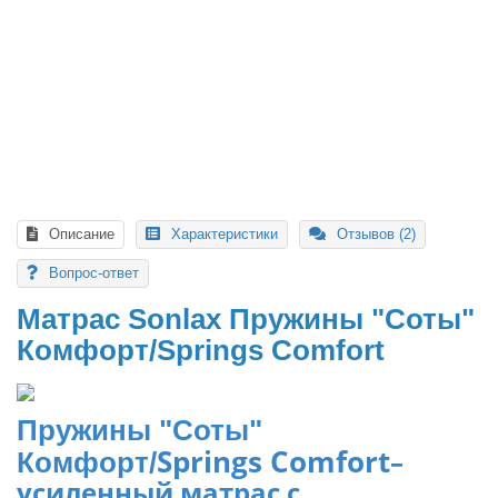
Подушка классической формы международного образца
подходит для людей любой комплекции.
3
3000 ₽
В корзину
В рассрочку
Описание
Характеристики
Отзывов (2)
Вопрос-ответ
Матрас Sonlax
Пружины "Соты"
Комфорт/
Springs Comfort
Пружины "Соты"
Springs Comfort
–
Комфорт/
уcиленный матрас с