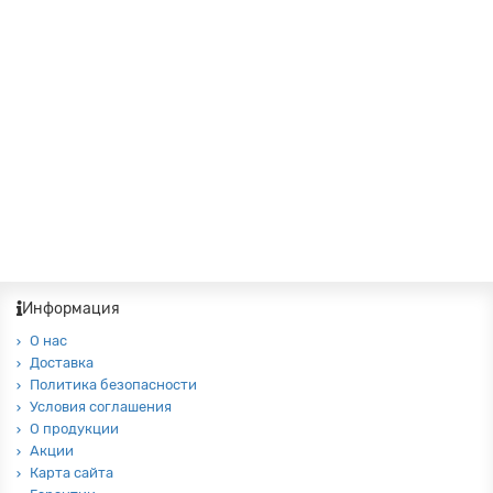
Краткое описание:
Сочетание натуральной кокосовой койры со
слоем натурального латекса обеспечивает полное расслабление.
Обладает повышенной жесткостью и массажным эффектом.
3
42500 ₽
38000 ₽
В корзину
В рассрочку
Информация
О нас
Доставка
Политика безопасности
Условия соглашения
О продукции
Акции
Карта сайта