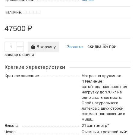
160x190
140x200
60x160
160x200
160x190
70x160
47500 ₽
180x190
160x200
80x160
скидка 3% при
180x200
180x190
90x160
В корзину
Звоните
заказе с сайта!
200x190
180x200
Краткие характеристики
200x200
200x190
Краткое описание
Матрас на пружинах
"Пчелиные
220x190
200x200
соты"предназначен под
нагрузку до 170 кг на
220x200
220x190
одно спальное место.
Слой натурального
220x200
латекса c двух сторон
снимает напряжение с
мышц.
Высота
21 сантиметр*
Чехол
Съемный, трехслойный: